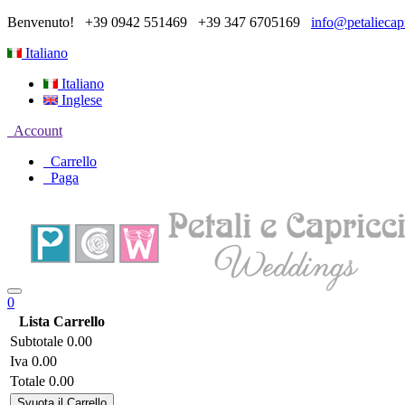
Benvenuto!
+39 0942 551469
+39 347 6705169
info@petaliecapr
Italiano
Italiano
Inglese
Account
Carrello
Paga
0
Lista Carrello
Subtotale
0.00
Iva
0.00
Totale
0.00
Svuota il Carrello