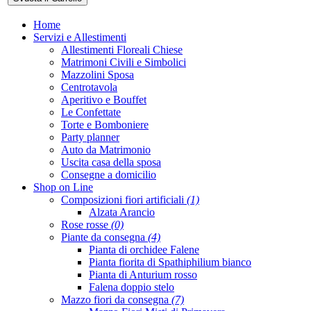
Home
Servizi e Allestimenti
Allestimenti Floreali Chiese
Matrimoni Civili e Simbolici
Mazzolini Sposa
Centrotavola
Aperitivo e Bouffet
Le Confettate
Torte e Bomboniere
Party planner
Auto da Matrimonio
Uscita casa della sposa
Consegne a domicilio
Shop on Line
Composizioni fiori artificiali
(1)
Alzata Arancio
Rose rosse
(0)
Piante da consegna
(4)
Pianta di orchidee Falene
Pianta fiorita di Spathiphilium bianco
Pianta di Anturium rosso
Falena doppio stelo
Mazzo fiori da consegna
(7)