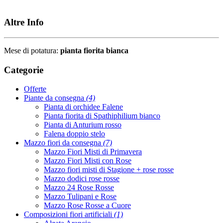
Altre Info
Mese di potatura:
pianta fiorita bianca
Categorie
Offerte
Piante da consegna
(4)
Pianta di orchidee Falene
Pianta fiorita di Spathiphilium bianco
Pianta di Anturium rosso
Falena doppio stelo
Mazzo fiori da consegna
(7)
Mazzo Fiori Misti di Primavera
Mazzo Fiori Misti con Rose
Mazzo fiori misti di Stagione + rose rosse
Mazzo dodici rose rosse
Mazzo 24 Rose Rosse
Mazzo Tulipani e Rose
Mazzo Rose Rosse a Cuore
Composizioni fiori artificiali
(1)