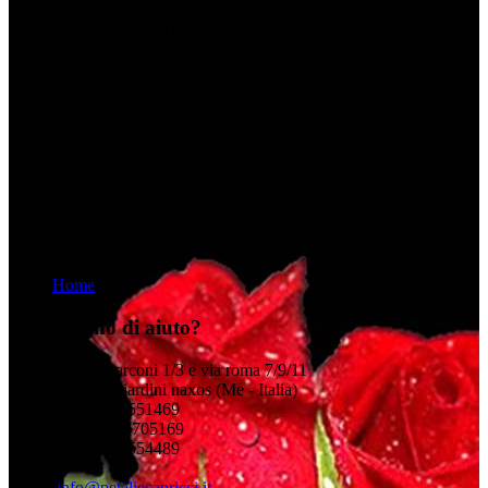
La richiesta sempre più crescente di allestimenti floreali per
matrimoni ci spinge ad approfondire la nostra conoscenza verso
questa dimensione.
Ne nasce una vera e propria passione di flower designers!
La creazione di un addobbo floreale sempre unico e che rispecchia
lo stile e la personalità degli sposi diventa lo scopo di noi
fioristi, realizzare i desideri dei futuri sposi, la nostra 'missione'
floreale!
Informazioni
Home
Hai bisogno di aiuto?
Via g. marconi 1/3 e via roma 7/9/11
98035 - Giardini naxos (Me - Italia)
+39 0942 551469
+39 347 6705169
+39 347 6554489
info@petaliecapricci.it