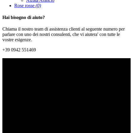
Alzata Arancio
Rose rosse
(0)
Hai bisogno di aiuto?
Chiama il nostro team di assistenza clienti al seguente numero per
parlare con uno dei nostri consulenti, che vi aiutera' con tutte le
vostre esigenze.
+39 0942 551469
Petali e Capricci Weddings
Fioristi per passione - Giardini Naxos (ME)
Si ricorda alla gentile clientela che dal
mese di gennaio 2025 si riceve solo per
appuntamento chiamando al
347/6554489
PETALI E CAPRICCI
nasce come negozio di fiori a Taormina,
dall'esperienza di 3 diverse generazioni di fioristi.