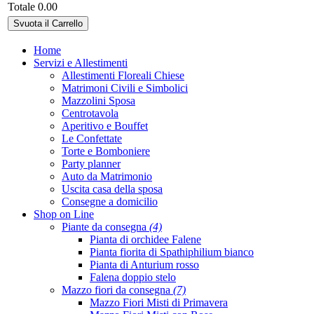
Totale
0.00
Svuota il Carrello
Home
Servizi e Allestimenti
Allestimenti Floreali Chiese
Matrimoni Civili e Simbolici
Mazzolini Sposa
Centrotavola
Aperitivo e Bouffet
Le Confettate
Torte e Bomboniere
Party planner
Auto da Matrimonio
Uscita casa della sposa
Consegne a domicilio
Shop on Line
Piante da consegna
(4)
Pianta di orchidee Falene
Pianta fiorita di Spathiphilium bianco
Pianta di Anturium rosso
Falena doppio stelo
Mazzo fiori da consegna
(7)
Mazzo Fiori Misti di Primavera