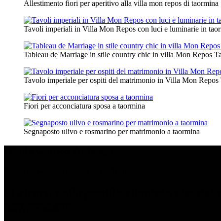
Allestimento fiori per aperitivo alla villa mon repos di taormina
Tavoli imperiali in Villa Mon Repos con luci e luminarie in tao
Tableau de Marriage in stile country chic in villa Mon Repos 
Tavolo imperiale per ospiti del matrimonio in Villa Mon Repos
Fiori per acconciatura sposa a taormina
Segnaposto ulivo e rosmarino per matrimonio a taormina
Petali e Capricci Weddings
Fioristi per passione - Giardini Naxos (ME)
Si ricorda alla gentile clientela che d
347/6554489